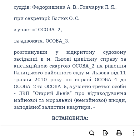
суддів: Федоришина А. В., Гончарук Л. Я.,
при секретарі: Балюк О. С.
з участю: ОСОБА_2,
та адвоката: ОСОБА_3,
розглянувши у відкритому судовому
засіданні в м. Львові цивільну справу за
апеляційною скаргою ОСОБА_2 на рішення
Галицького районного суду м. Львова від 11
травня 2010 року по справі ОСОБА_4 до
ОСОБА_2 та ОСОБА_5, з участю третьої особи
- ЛКП "Старий Львів" про відшкодування
майнової та моральної (немайнової) шкоди,
заподіяної залиттям квартири, -
ВСТАНОВИЛА:
Оскаржуваним рішенням позов задоволено
частково.