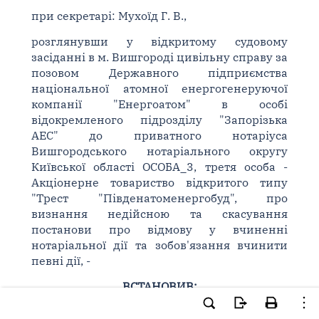
при секретарі: Мухоїд Г. В.,
розглянувши у відкритому судовому
засіданні в м. Вишгороді цивільну справу за
позовом Державного підприємства
національної атомної енергогенеруючої
компанії "Енергоатом" в особі
відокремленого підрозділу "Запорізька
АЕС" до приватного нотаріуса
Вишгородського нотаріального округу
Київської області ОСОБА_3, третя особа -
Акціонерне товариство відкритого типу
"Трест "Південатоменергобуд", про
визнання недійсною та скасування
постанови про відмову у вчиненні
нотаріальної дії та зобов'язання вчинити
певні дії, -
ВСТАНОВИВ:
представник позивача звернувся до суду з