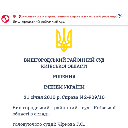
Рішення від 21.01.2010 № 2-909/10
(
Скасовано з направленням справи на новий розгляд
)
Вишгородський районний суд
ВИШГОРОДСЬКИЙ РАЙОННИЙ СУД
КИЇВСЬКОЇ ОБЛАСТІ
РІШЕННЯ
ІМЕНЕМ УКРАЇНИ
21 січня 2010 р. Справа N 2-909/10
Вишгородський районний суд Київської
області в складі:
головуючого судді: Чіркова Г.Є.,