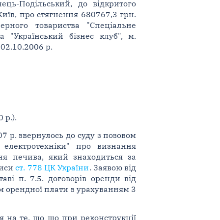
ець-Подільський, до відкритого
иїв, про стягнення 680767,3 грн.
ерного товариства "Спеціальне
а "Український бізнес клуб", м.
02.10.2006 р.
 р.).
7 р. звернулось до суду з позовом
 електротехніки" про визнання
ня печива, який знаходиться за
писи
ст. 778 ЦК України
. Заявою від
аві п. 7.5. договорів оренди від
ом орендної плати з урахуванням 3
я на те, що що при реконструкції