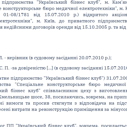
ідприємства "Український бізнес клуб", м. Кам'ян
 конструкторське бюро медичної електротехніки", м. К
01-08/1781 від 15.07.2010 р.) відкритого акціон
ктротехніки", м. Київ, до приватного підприємств
недійсними договорів оренди від 15.10.2005 р. та від 
. - керівник (в судовому засіданні 20.07.2010 р.);
 П. -за довіреністю [...] (в судовому засіданні 15.07.2010
не підприємство "Український бізнес клуб") 31.07.200
иства "Спеціальне конструкторське бюро медичної
кий бізнес клуб" співвласником цеху з виготовлен
 Хмельницьке шосе, 38, посилаючись, зокрема, на при
ні вимоги та просив стягнути з відповідача на підст
онесені витрати на реконструкцію приміщення за мінус
г ПП "Український бізнес клуб", зокрема, посилаєтьс