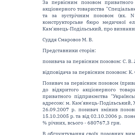
За первісним позовом приватного п
акціонерного товариства "Спеціальне
та за зустрічним позовом (вх. N 
конструкторське бюро медичної еле
Кам'янець-Подільський, про визнання 
Суддя Смаровоз М. В.
Представники сторін:
позивача за первісним позовом: С. В. Л
відповідача за первісним позовом: К. С.
Позивач за первісним позовом (приват
до відкритого акціонерного товар
приватного підприємства "Українсь
адресою: м. Кам'янець-Подільський,
26.09.2007 р. позивач змінив позов
15.10.2005 р. та від 02.10.2006 р. п
% річних, всього - 680767,3 грн.
В обгрунтування своїх позовних вимо