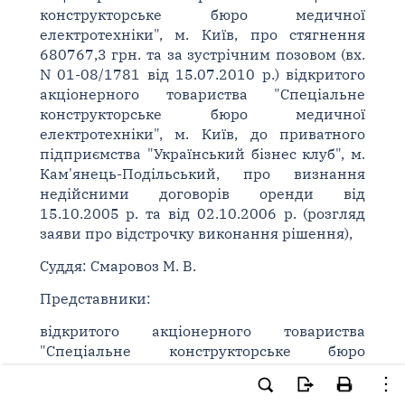
конструкторське бюро медичної
електротехніки", м. Київ, про стягнення
680767,3 грн. та за зустрічним позовом (вх.
N 01-08/1781 від 15.07.2010 р.) відкритого
акціонерного товариства "Спеціальне
конструкторське бюро медичної
електротехніки", м. Київ, до приватного
підприємства "Український бізнес клуб", м.
Кам'янець-Подільський, про визнання
недійсними договорів оренди від
15.10.2005 р. та від 02.10.2006 р. (розгляд
заяви про відстрочку виконання рішення),
Суддя: Смаровоз М. В.
Представники:
відкритого акціонерного товариства
"Спеціальне конструкторське бюро
медичної електротехніки": не з'явився;
приватного підприємства "Український