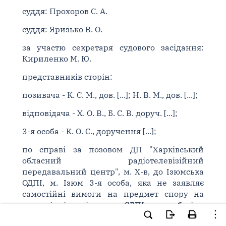
суддя: Прохоров С. А.
суддя: Яризько В. О.
за участю секретаря судового засідання:
Кириленко М. Ю.
представників сторін:
позивача - К. С. М., дов. [...]; Н. В. М., дов. [...];
відповідача - Х. О. В., Б. С. В. доруч. [...];
3-я особа - К. О. С., доручення [...];
по справі за позовом ДП "Харківський
обласний радіотелевізійний
передавальний центр", м. Х-в, до Ізюмська
ОДПІ, м. Ізюм 3-я особа, яка не заявляє
самостійні вимоги на предмет спору на
стороні відповідача - СДПІ по роботі з
великими платниками податків у м. Харкові