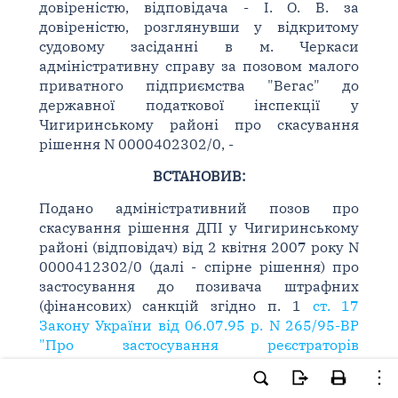
довіреністю, відповідача - І. О. В. за
довіреністю, розглянувши у відкритому
судовому засіданні в м. Черкаси
адміністративну справу за позовом малого
приватного підприємства "Вегас" до
державної податкової інспекції у
Чигиринському районі про скасування
рішення N 0000402302/0, -
ВСТАНОВИВ:
Подано адміністративний позов про
скасування рішення ДПІ у Чигиринському
районі (відповідач) від 2 квітня 2007 року N
0000412302/0 (далі - спірне рішення) про
застосування до позивача штрафних
(фінансових) санкцій згідно п. 1
ст. 17
Закону України від 06.07.95 р. N 265/95-ВР
"Про застосування реєстраторів
розрахункових операцій у сфері торгівлі,
громадського харчування та послуг"
в