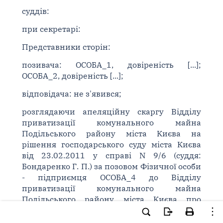
суддів:
при секретарі:
Представники сторін:
позивача: ОСОБА_1, довіреність [...];
ОСОБА_2, довіреність [...];
відповідача: не з'явився;
розглядаючи апеляційну скаргу Відділу
приватизації комунального майна
Подільського району міста Києва на
рішення господарського суду міста Києва
від 23.02.2011 у справі N 9/6 (суддя:
Бондаренко Г. П.) за позовом Фізичної особи
- підприємця ОСОБА_4 до Відділу
приватизації комунального майна
Подільського району міста Києва про
визнання договору купівлі - продажу
укладеним, -