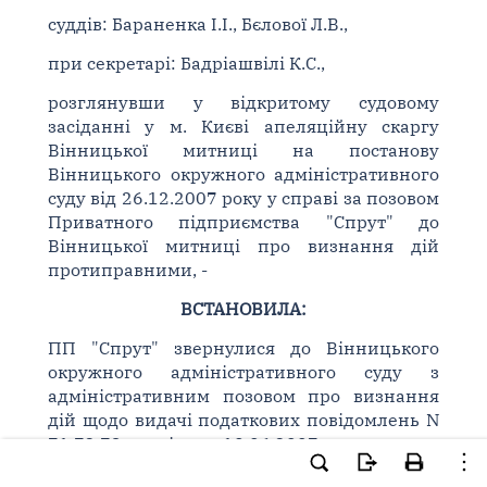
суддів: Бараненка І.І., Бєлової Л.В.,
при секретарі: Бадріашвілі К.С.,
розглянувши у відкритому судовому
засіданні у м. Києві апеляційну скаргу
Вінницької митниці на постанову
Вінницького окружного адміністративного
суду від 26.12.2007 року у справі за позовом
Приватного підприємства "Спрут" до
Вінницької митниці про визнання дій
протиправними, -
ВСТАНОВИЛА:
ПП "Спрут" звернулися до Вінницького
окружного адміністративного суду з
адміністративним позовом про визнання
дій щодо видачі податкових повідомлень N
71,72,73 від 19.06.2007 року -
протиправними та скасування даних