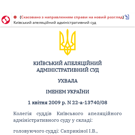
Ухвала від 01.04.2009 № 22-а-13740/08
(
Скасовано з направленням справи на новий розгляд
)
Київський апеляційний адміністративний суд
КИЇВСЬКИЙ АПЕЛЯЦІЙНИЙ
АДМІНІСТРАТИВНИЙ СУД
УХВАЛА
ІМЕНЕМ УКРАЇНИ
1 квітня 2009 р. N 22-а-13740/08
Колегія суддів Київського апеляційного
адміністративного суду у складі:
головуючого судді: Саприкіної І.В.,