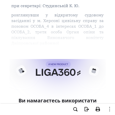
при секретарі: Студинській К. Ю.
розглянувши у відкритому судовому
засіданні у м. Херсоні цивільну справу за
позовом ОСОБА_4 в інтересах ОСОБА_1 до
ОСОБА_2, третя особа Орган опіки та
піклування Виконавчого комітету
Дніпровської районної
Ви намагаєтесь використати
інструменти для професійної
роботи з документом.