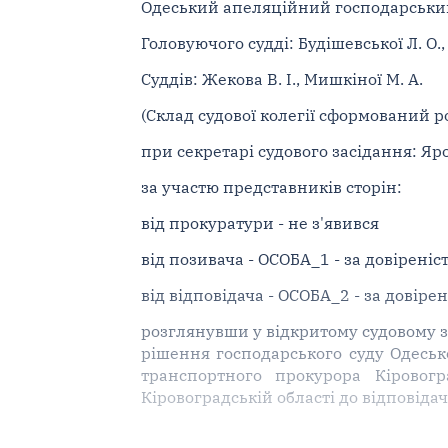
Одеський апеляційний господарський с
Головуючого судді: Будішевської Л. О.,
Суддів: Жекова В. І., Мишкіної М. А.
(Склад судової колегії сформований р
при секретарі судового засідання: Яр
за участю представників сторін:
від прокуратури - не з'явився
від позивача - ОСОБА_1 - за довіреніс
від відповідача - ОСОБА_2 - за довіре
розглянувши у відкритому судовому за
рішення господарського суду Одесько
транспортного прокурора Кіровогр
Кіровоградській області до відповідач