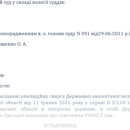
уд у складі колегії суддів:
озпорядженням в. о. голови суду N 391 від29.06.2011 р.
ошенко О. А.
тю
ністю
сіданні апеляційну скаргу Державної екологічної інспе
ї області від 11 травня 2011 року у справі N 3/110-
адської області в інтересах держави, в особі Дер
а Одеської залізниці про стягнення 93585,5 грн., -
ВСТАНОВИЛА: