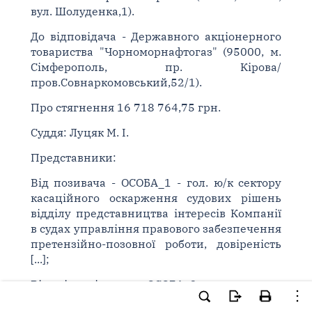
вул. Шолуденка,1).
До відповідача - Державного акціонерного
товариства "Чорноморнафтогаз" (95000, м.
Сімферополь, пр. Кірова/
пров.Совнаркомовський,52/1).
Про стягнення 16 718 764,75 грн.
Суддя: Луцяк М. І.
Представники:
Від позивача - ОСОБА_1 - гол. ю/к сектору
касаційного оскарження судових рішень
відділу представництва інтересів Компанії
в судах управління правового забезпечення
претензійно-позовної роботи, довіреність
[...];
Від відповідача - ОСОБА_2 - начальник
відділу загальноправової роботи