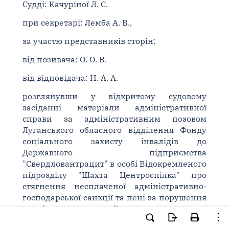
Судді: Качуріної Л. С.
при секретарі: Лемба А. В.,
за участю представників сторін:
від позивача: О. О. В.
від відповідача: Н. А. А.
розглянувши у відкритому судовому
засіданні матеріали адміністративної
справи за адміністративним позовом
Луганського обласного відділення Фонду
соціального захисту інвалідів до
Державного підприємства
"Свердловантрацит" в особі Відокремленого
підрозділу "Шахта Центроспілка" про
стягнення несплаченої адміністративно-
господарської санкції та пені за порушення
терміну сплати санкції, -
ВСТАНОВИВ: