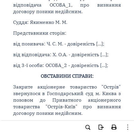
відповідача ОСОБА_1, про визнання
договору позики недійсним.
Суддя: Якименко М. М.
Представники сторін:
від позивача: Ч. С. М. - довіреність [...];
від відповідача: Х. О.А. - довіреність [...];
від 3-ї особи: ОСОБА_2 - довіреність [...];
ОБСТАВИНИ СПРАВИ:
Закрите акціонерне товариство "Острів"
звернулося в Господарський суд м. Києва з
позовом до Приватного акціонерного
товариства "Острів-Київ" про визнання
договору позики недійсним.
Позовні вимоги мотивовані тим, що договір
позики від 31.08.2009 про надання