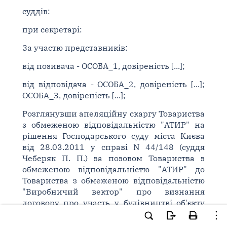
суддів:
при секретарі:
За участю представників:
від позивача - ОСОБА_1, довіреність [...];
від відповідача - ОСОБА_2, довіреність [...];
ОСОБА_3, довіреність [...];
Розглянувши апеляційну скаргу Товариства
з обмеженою відповідальністю "АТИР" на
рішення Господарського суду міста Києва
від 28.03.2011 у справі N 44/148 (суддя
Чеберяк П. П.) за позовом Товариства з
обмеженою відповідальністю "АТИР" до
Товариства з обмеженою відповідальністю
"Виробничий вектор" про визнання
договору про участь у будівництві об'єкту
нерухомості укладеним.