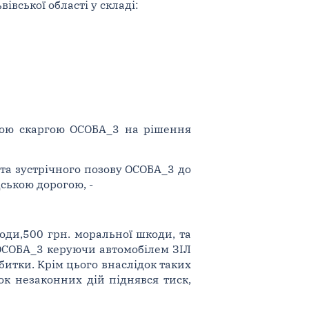
івської області у складі:
йною скаргою ОСОБА_3 на рішення
та зустрічного позову ОСОБА_3 до
ською дорогою, -
оди,500 грн. моральної шкоди, та
 ОСОБА_3 керуючи автомобілем ЗІЛ
итки. Крім цього внаслідок таких
ок незаконних дій піднявся тиск,