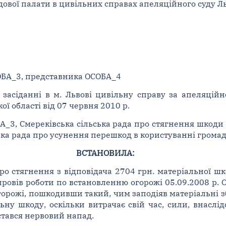
дової палати в цивільних справах апеляційного суду Льв
ОБА_3, представника ОСОБА_4
 засіданні в м. Львові цивільну справу за апеляці
ї області від 07 червня 2010 р.
А_3, Смереківська сільська рада про стягнення шкоди 
ська рада про усунення перешкод в користуванні громад
ВСТАНОВИЛА:
ро стягнення з відповідача 2704 грн. матеріальної шк
провів роботи по встановленню огорожі 05.09.2008 р.
орожі, пошкодивши такий, чим заподіяв матеріальні зб
ьну шкоду, оскільки витрачає свій час, сили, внаслід
 стався нервовий напад.