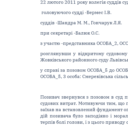
22 лютого 2011 року колегія суддів су
головуючого судді -Бермес І.В.
суддів -Шандра М. М., Гончарук Л.Я.
при секретарі -Балюк О.С.
з участю -представника ОСОБА_2, ОС
розглянувши у відкритому судовому
Жовківського районного суду Львівсько
у справі за позовом ОСОБА_5 до ОСОБ
ОСОБА_5, 3 особа: Смереківська сіль
Позивач звернувся з позовом в суд п
судових витрат. Мотивуючи тим, що 
заїхав на встановлений фундамент ог
дій позивача було заподіяно і морал
терпів болі голови, і з цього приводу