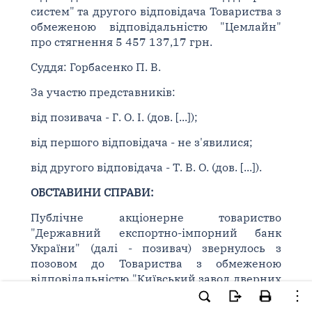
систем" та другого відповідача Товариства з
обмеженою відповідальністю "Цемлайн"
про стягнення 5 457 137,17 грн.
Суддя: Горбасенко П. В.
За участю представників:
від позивача - Г. О. І. (дов. [...]);
від першого відповідача - не з'явилися;
від другого відповідача - Т. В. О. (дов. [...]).
ОБСТАВИНИ СПРАВИ:
Публічне акціонерне товариство
"Державний експортно-імпорний банк
України" (далі - позивач) звернулось з
позовом до Товариства з обмеженою
відповідальністю "Київський завод дверних
систем" (далі - перший відповідач) та
Товариства з обмеженою відповідальністю