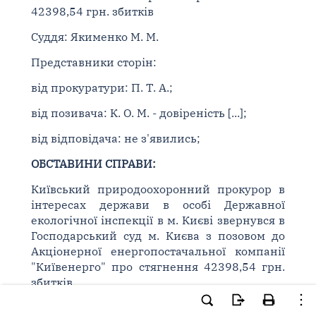
42398,54 грн. збитків
Суддя: Якименко М. М.
Представники сторін:
від прокуратури: П. Т. А.;
від позивача: К. О. М. - довіреність [...];
від відповідача: не з'явились;
ОБСТАВИНИ СПРАВИ:
Київський природоохоронний прокурор в
інтересах держави в особі Державної
екологічної інспекції в м. Києві звернувся в
Господарський суд м. Києва з позовом до
Акціонерної енергопостачальної компанії
"Київенерго" про стягнення 42398,54 грн.
збитків.
Позовні вимоги мотивовані тим, що