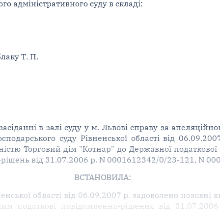
ого адміністративного суду в складі:
лаку Т. П.
асіданні в залі суду у м. Львові справу за апеляційн
осподарського суду Рівненської області від 06.09.200
істю Торговий дім "Котнар" до Державної податкової і
шень від 31.07.2006 р. N 0001612342/0/23-121, N 000
ВСТАНОВИЛА:
енської області від 06.09.2007 р. задоволено позовні
им податкові повідомлення-рішення від 31.07.2006