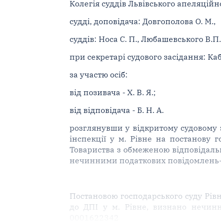
Колегія суддів Львівського апеляційн
судді, доповідача: Довгополова О. М.,
суддів: Носа С. П., Любашевського В.П.
при секретарі судового засідання: Каб
за участю осіб:
від позивача - Х. В. Я.;
від відповідача - Б. Н. А.
розглянувши у відкритому судовому з
інспекції у м. Рівне на постанову г
Товариства з обмеженою відповідальн
нечинними податкових повідомлень-рі
Постановою господарського суду Рівн
до ДПІ у м. Рівне, визнано нечинн
0001622342