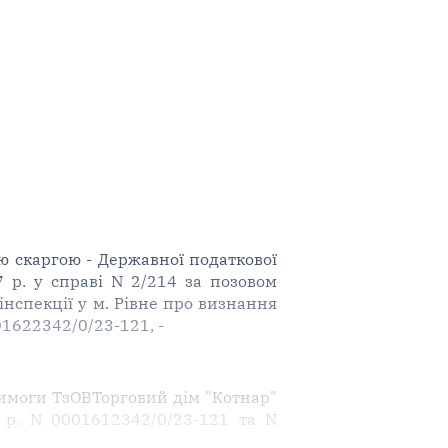
ою скаргою - Державної податкової
7 р. у справі N 2/214 за позовом
нспекції у м. Рівне про визнання
1622342/0/23-121, -
 вимоги ТзОВТорговий дім "Котнар"
 р. N 0001612342/0/23-121 та N