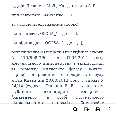
суддів: Яковлева М. Л., Майданевича А. Г.
при секретарі: Марченко Ю. І.
за участю представників сторін:
від позивача: ОСОБА_1 - дов. [...];
від відповідача: ОСОБА_2 - дов. [...];
розглянувши матеріали апеляційної скарги
N 110/905-790 від 01.04.2011 року
комунального підприємства з експлуатації
та ремонту житлового фонду "Житло-
сервіс" на рішення господарського суду
міста Києва від 23.03.2011 року у справі N
34/14 (суддя - Сташків Р. Б.), за позовом
Публічне акціонерне товариство
"Київенерго" в особі Структурного
відокремленого підрозділу "Енергозбут
Київенерго" до комунального підприємства
з експлуатації та ремонту житлового фонду