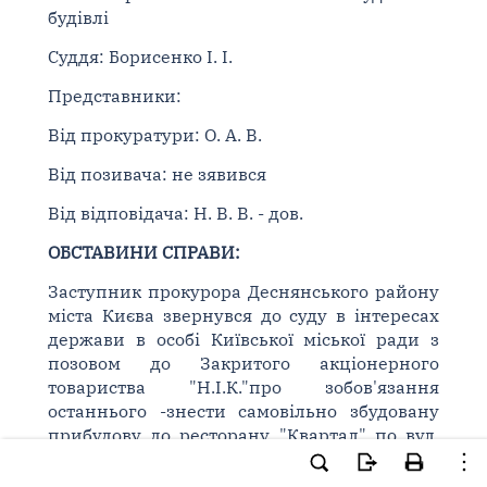
будівлі
Суддя: Борисенко І. І.
Представники:
Від прокуратури: О. А. В.
Від позивача: не зявився
Від відповідача: Н. В. В. - дов.
ОБСТАВИНИ СПРАВИ:
Заступник прокурора Деснянського району
міста Києва звернувся до суду в інтересах
держави в особі Київської міської ради з
позовом до Закритого акціонерного
товариства "Н.І.К."про зобов'язання
останнього -знести самовільно збудовану
прибудову до ресторану "Квартал" по вул.
Бальзака, 66 в м. Києва та привести
земельну ділянку у придатний для