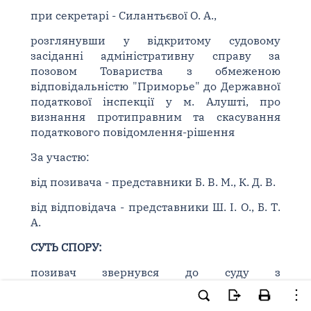
при секретарі - Силантьєвої О. А.,
розглянувши у відкритому судовому
засіданні адміністративну справу за
позовом Товариства з обмеженою
відповідальністю "Приморье" до Державної
податкової інспекції у м. Алушті, про
визнання протиправним та скасування
податкового повідомлення-рішення
За участю:
від позивача - представники Б. В. М., К. Д. В.
від відповідача - представники Ш. І. О., Б. Т.
А.
СУТЬ СПОРУ:
позивач звернувся до суду з
адміністративним позовом до Державної
податкової інспекції у м. Алушта, у якому