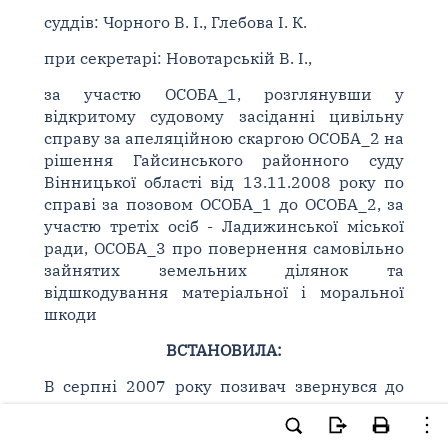
суддів: Чорного В. І., Глебова І. К.
при секретарі: Новотарській В. І.,
за участю ОСОБА_1, розглянувши у
відкритому судовому засіданні цивільну
справу за апеляційною скаргою ОСОБА_2 на
рішення Гайсинського районного суду
Вінницької області від 13.11.2008 року по
справі за позовом ОСОБА_1 до ОСОБА_2, за
участю третіх осіб - Ладижинської міської
ради, ОСОБА_3 про повернення самовільно
зайнятих земельних ділянок та
відшкодування матеріальної і моральної
шкоди
ВСТАНОВИЛА:
В серпні 2007 року позивач звернувся до
суду з вказаним позовом, посилаючись на
те, що на підставі рішення Ладижинської