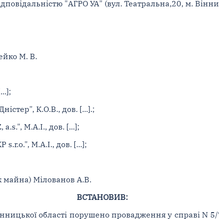
дповідальністю "АГРО УА" (вул. Театральна,20, м. Він
ейко М. В.
..];
ер", К.О.В., дов. [...].;
.", М.А.І., дов. [...];
.o.", М.А.І., дов. [...];
майна) Мілованов А.В.
ВСТАНОВИВ:
інницької області порушено провадження у справі N 5/