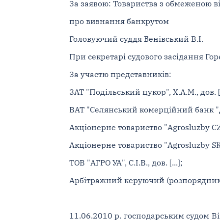
За заявою: Товариства з обмеженою ві
про визнання банкрутом
Головуючий суддя Бенівський В.І.
При секретарі судового засідання Гор
За участю представників:
ЗАТ "Подільський цукор", Х.А.М., дов. [.
ВАТ "Селянський комерційний банк "Дніст
Акціонерне товариство "Agrosluzby CZ, a.s
Акціонерне товариство "Agrosluzby SKP s.r
ТОВ "АГРО УА", С.І.В., дов. [...];
Арбітражний керуючий (розпорядник 
11.06.2010 р. господарським судом В