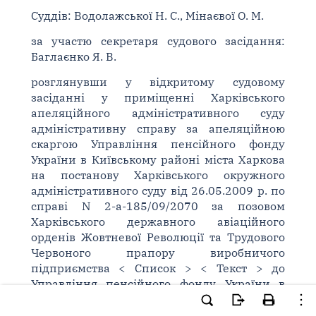
Суддів: Водолажської Н. С., Мінаєвої О. М.
за участю секретаря судового засідання:
Баглаєнко Я. В.
розглянувши у відкритому судовому
засіданні у приміщенні Харківського
апеляційного адміністративного суду
адміністративну справу за апеляційною
скаргою Управління пенсійного фонду
України в Київському районі міста Харкова
на постанову Харківського окружного
адміністративного суду від 26.05.2009 р. по
справі N 2-а-185/09/2070 за позовом
Харківського державного авіаційного
орденів Жовтневої Революції та Трудового
Червоного прапору виробничого
підприємства < Список > < Текст > до
Управління пенсійного фонду України в
Київському районі міста Харкова < Текст > <
3 особи > < 3 особа > < за участю > < Текст >