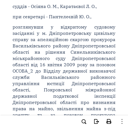
суддів - Осіяна О. М., Каратаєвої Л. О.,
при секретарі - Пантелеєвій Ю. О.,
розглянувши у відкритому судовому
засіданні у м. Дніпропетровську цивільну
справу за апеляційною скаргою прокурора
Васильківського району Дніпропетровської
області на рішення Синельниківського
міськрайонного суду Дніпропетровської
області від 16 квітня 2009 року за позовом
ОСОБА_2 до Відділу державної виконавчої
служби Васильківського районного
управління юстиції Дніпропетровської
області, Покровської міжрайонної
державної податкової інспекції
Дніпропетровської області про визнання
права на майно, звільнення майна з-під
арешту та за позовом прокурора
Васильківського району Дніпропетровської
області в інтересах держави в особі