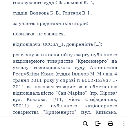
головуючого судді: Балюкової К. Г.,
суддів: Волкова К. В., Гонтаря В. І.,
за участю представників сторін:
позивача: не з'явився,
відповідача: ОСОБА_1, довіреність [...];
розглянувши апеляційну скаргу публічного
акціонерного товариства "Крименерго" на
ухвалу господарського суду Автономної
Республіки Крим (суддя Іллічов М. М.) від 4
травня 2011 року у справі N 5002-12/937.1-
2011 за позовом товариства з обмеженою
відповідальністю "Сан-Маріно" (пр. Кірова/
вул. Козлова, 1/11, місто Сімферополь,
95011) до публічного акціонерного
товариства "Крименерго" (вул. Київська,
74/6, місто Сімферополь, 95034) про
скасування акту