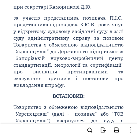
при секретарі Каморнікові Д.Ю.
за участю представника позивача П.І.С.,
представника відповідача К.Ю.В., розглянув
у відкритому судовому засіданні суду в залі
суду адміністративну справу за позовом
Товариства з обмеженою відповідальністю
"Укрспецмаш" до Державного підприємства
"Запорізькій науково-виробничий центр
стандартизації, метрології та сертифікації"
про визнання протиправними та
скасування приписів і постанови про
накладання штрафу,
ВСТАНОВИВ:
Товариство з обмеженою відповідальністю
"Укрспецмаш" (далі - "позивач" або "ТОВ
"Укрспецмаш") звернулося до суду з
позовом до Державного підприємства
"Запорізькій науково-виробничий центр