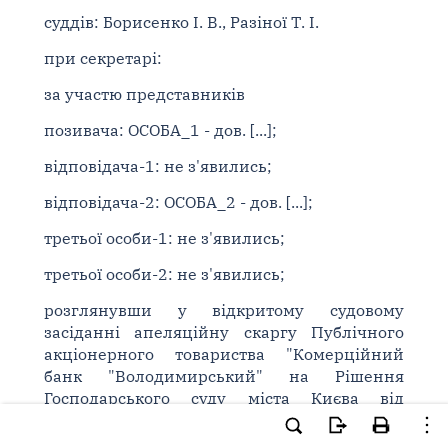
суддів: Борисенко І. В., Разіної Т. І.
при секретарі:
за участю представників
позивача: ОСОБА_1 - дов. [...];
відповідача-1: не з'явились;
відповідача-2: ОСОБА_2 - дов. [...];
третьої особи-1: не з'явились;
третьої особи-2: не з'явились;
розглянувши у відкритому судовому
засіданні апеляційну скаргу Публічного
акціонерного товариства "Комерційний
банк "Володимирський" на Рішення
Господарського суду міста Києва від
15.04.2011 р. у справі N 58/96 (суддя
Блажівська О. Є.) за позовом Товариства з