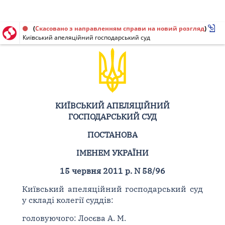
Постанова від 15.06.2011 № 58/96
(
Скасовано з направленням справи на новий розгляд
)
Київський апеляційний господарський суд
КИЇВСЬКИЙ АПЕЛЯЦІЙНИЙ
ГОСПОДАРСЬКИЙ СУД
ПОСТАНОВА
ІМЕНЕМ УКРАЇНИ
15 червня 2011 р. N 58/96
Київський апеляційний господарський суд
у складі колегії суддів:
головуючого: Лосєва А. М.