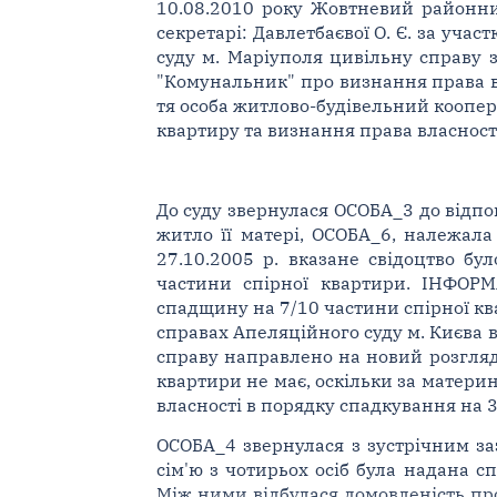
10.08.2010 року Жовтневий районний 
секретарі: Давлетбаєвої О. Є. за уча
суду м. Маріуполя цивільну справу 
"Комунальник" про визнання права в
тя особа житлово-будівельний коопер
квартиру та визнання права власност
До суду звернулася ОСОБА_3 до відпов
житло її матері, ОСОБА_6, належала
27.10.2005 р. вказане свідоцтво б
частини спірної квартири. ІНФОРМ
спадщину на 7/10 частини спірної ква
справах Апеляційного суду м. Києва в
справу направлено на новий розгляд.
квартири не має, оскільки за матери
власності в порядку спадкування на 3
ОСОБА_4 звернулася з зустрічним за
сім'ю з чотирьох осіб була надана 
Між ними відбулася домовленість про