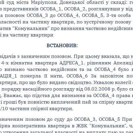
суд міста Маріуполя, Донецької області у складі: го
стю представників ОСОБА_1, ОСОБА_2, розглянувши у від
за позовом ОСОБА_3 до ОСОБА_4, ОСОБА_5, 3-тя особа
ласності на частину квартири, по зустрічному позову
атив "Комунальник" про визнання частково недійсним 
і на частину квартири
ВСТАНОВИВ:
ідачів з зазначеним позовом. При цьому вказала, що н
 4-х кімнатна квартира АДРЕСА_1. рішенням Апеляцій
уло визнано частково недійсним та за ОСОБА_4 було 
АЦІЯ_1 померла її мати, ОСОБА_6 За заповітом по
ртири, про що було видано свідоцтво. Ухвалою колегії 
 порядку касаційного розгляду від 08.02.2008 р. було 
 Вважає, що підстав для визнання за ОСОБА_4 права в
ні гроші був повністю виплачений пай за спірну кварт
/10 частини спірної квартири.
значеним позовом до суду до ОСОБА_3, ОСОБА_5 При ц
спірна кооперативна квартира в ЖБК "Комунальник", 
 утворення загальної власності на виплату паю за ра