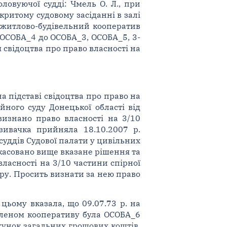
ловуючої судді: Чмель О. Л., при
критому судовому засіданні в залі
 житлово-будівельний кооператив
 ОСОБА_4 до ОСОБА_3, ОСОБА_5, 3-
свідоцтва про право власності на
а підставі свідоцтва про право на
ного суду Донецької області від
визнано право власності на 3/10
зивачка прийняла 18.10.2007 р.
суддів Судової палати у цивільних
скасовано вище вказане рішення та
ласності на 3/10 частини спірної
иру. Просить визнати за нею право
ьому вказала, що 09.07.73 р. на
членом кооперативу була ОСОБА_6
хунок загальних грошових коштів.