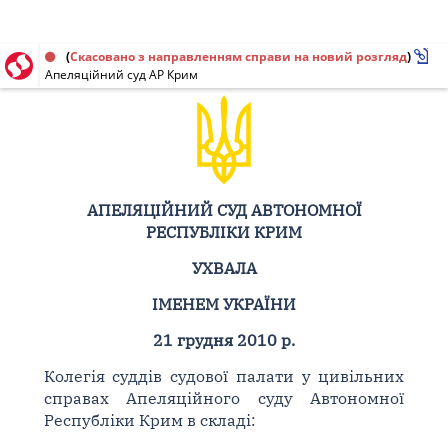
Ухвала від 21.12.2010
(
Скасовано з направленням справи на новий розгляд
)
Апеляційний суд АР Крим
АПЕЛЯЦІЙНИЙ СУД АВТОНОМНОЇ
РЕСПУБЛІКИ КРИМ
УХВАЛА
ІМЕНЕМ УКРАЇНИ
21 грудня 2010 р.
Колегія суддів судової палати у цивільних
справах Апеляційного суду Автономної
Республіки Крим в складі: