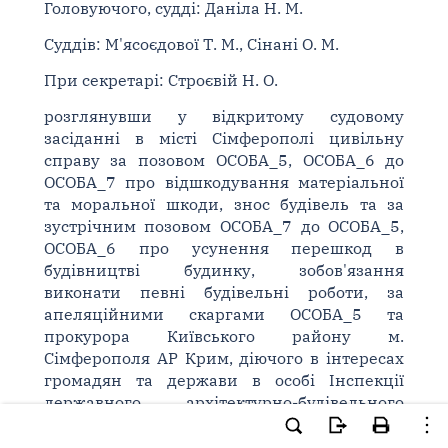
Головуючого, судді: Даніла Н. М.
Суддів: М'ясоєдової Т. М., Сінані О. М.
При секретарі: Строєвій Н. О.
розглянувши у відкритому судовому
засіданні в місті Сімферополі цивільну
справу за позовом ОСОБА_5, ОСОБА_6 до
ОСОБА_7 про відшкодування матеріальної
та моральної шкоди, знос будівель та за
зустрічним позовом ОСОБА_7 до ОСОБА_5,
ОСОБА_6 про усунення перешкод в
будівництві будинку, зобов'язання
виконати певні будівельні роботи, за
апеляційними скаргами ОСОБА_5 та
прокурора Київського району м.
Сімферополя АР Крим, діючого в інтересах
громадян та держави в особі Інспекції
державного архітектурно-будівельного
контролю в АР Крим на рішення Київського
районного суду м. Сімферополя Автономної