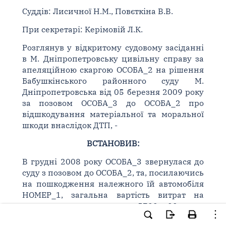
Суддів: Лисичної Н.М., Повєткіна В.В.
При секретарі: Керімовій Л.К.
Розглянув у відкритому судовому засіданні
в М. Дніпропетровську цивільну справу за
апеляційною скаргою ОСОБА_2 на рішення
Бабушкінського районного суду М.
Дніпропетровська від 05 березня 2009 року
за позовом ОСОБА_3 до ОСОБА_2 про
відшкодування матеріальної та моральної
шкоди внаслідок ДТП, -
ВСТАНОВИВ:
В грудні 2008 року ОСОБА_3 звернулася до
суду з позовом до ОСОБА_2, та, посилаючись
на пошкодження належного їй автомобіля
НОМЕР_1, загальна вартість витрат на
ремонт якого становить 5700, 00 грн.,
спричинених внаслідок ДТП, яке мало