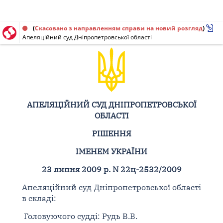
Рішення від 23.07.2009 № 22ц-2532/2009
(
Скасовано з направленням справи на новий розгляд
)
Апеляційний суд Дніпропетровської області
АПЕЛЯЦІЙНИЙ СУД ДНІПРОПЕТРОВСЬКОЇ
ОБЛАСТІ
РІШЕННЯ
ІМЕНЕМ УКРАЇНИ
23 липня 2009 р. N 22ц-2532/2009
Апеляційний суд Дніпропетровської області
в складі:
Головуючого судді: Рудь В.В.