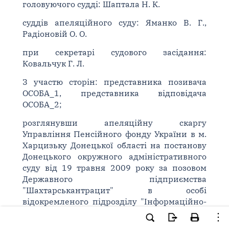
головуючого судді: Шаптала Н. К.
суддів апеляційного суду: Яманко В. Г.,
Радіоновій О. О.
при секретарі судового засідання:
Ковальчук Г. Л.
З участю сторін: представника позивача
ОСОБА_1, представника відповідача
ОСОБА_2;
розглянувши апеляційну скаргу
Управління Пенсійного фонду України в м.
Харцизьку Донецької області на постанову
Донецького окружного адміністративного
суду від 19 травня 2009 року за позовом
Державного підприємства
"Шахтарськантрацит" в особі
відокремленого підрозділу "Інформаційно-
обчислювальний центр" до Управління
Пенсійного фонду України в м. Харцизьку