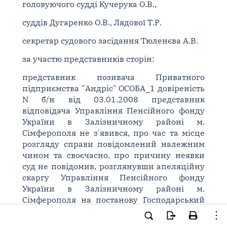
головуючого судді Кучерука О.В.,
суддів Дугаренко О.В., Лядової Т.Р.
секретар судового засідання Тюленєва А.В.
за участю представників сторін:
представник позивача Приватного
підприємства "Андріс" ОСОБА_1 довіреність
N б/н від 03.01.2008 представник
відповідача Управління Пенсійного фонду
України в Залізничному районі м.
Сімферополя не з'явився, про час та місце
розгляду справи повідомлений належним
чином та своєчасно, про причину неявки
суд не повідомив, розглянувши апеляційну
скаргу Управління Пенсійного фонду
України в Залізничному районі м.
Сімферополя на постанову Господарський
суд Автономної Республіки Крим (суддя
Воронцова Н.В.) від 14.07.2008 по справі N