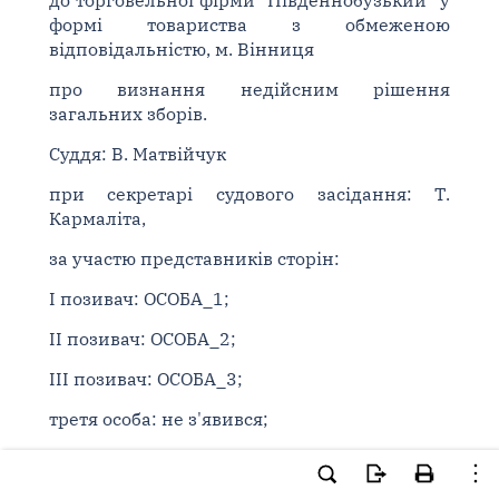
до торговельної фірми "Південнобузький" у
формі товариства з обмеженою
відповідальністю, м. Вінниця
про визнання недійсним рішення
загальних зборів.
Суддя: В. Матвійчук
при секретарі судового засідання: Т.
Кармаліта,
за участю представників сторін:
I позивач: ОСОБА_1;
II позивач: ОСОБА_2;
III позивач: ОСОБА_3;
третя особа: не з'явився;
від відповідача: ОСОБА_5 за довіреністю [...];