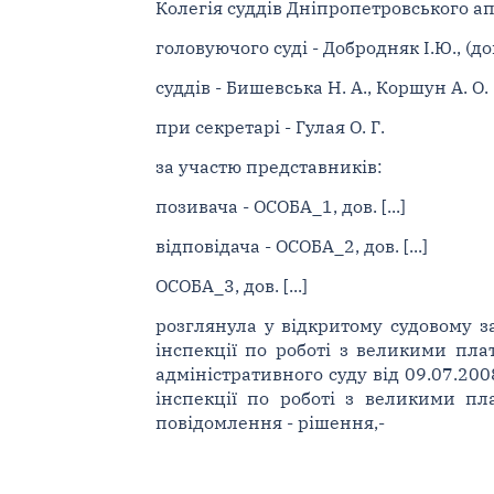
Колегія суддів Дніпропетровського ап
головуючого суді - Добродняк І.Ю., (д
суддів - Бишевська Н. А., Коршун А. О.
при секретарі - Гулая О. Г.
за участю представників:
позивача - ОСОБА_1, дов. [...]
відповідача - ОСОБА_2, дов. [...]
ОСОБА_3, дов. [...]
розглянула у відкритому судовому з
інспекції по роботі з великими пл
адміністративного суду від 09.07.200
інспекції по роботі з великими п
повідомлення - рішення,-