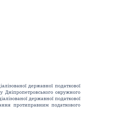
іалізованої державної податкової
ву Дніпропетровського окружного
ціалізованої державної податкової
нання протиправним податкового