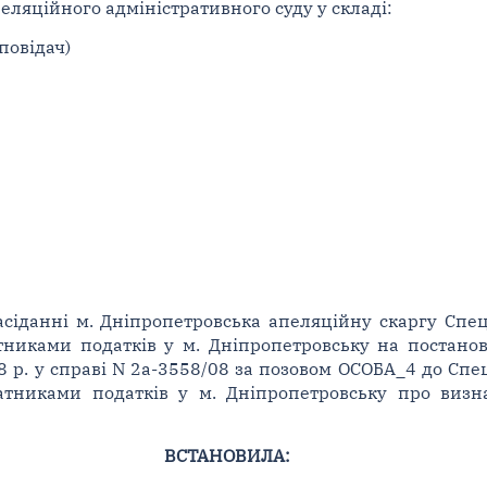
еляційного адміністративного суду у складі:
оповідач)
асіданні м. Дніпропетровська апеляційну скаргу Спец
атниками податків у м. Дніпропетровську на постано
8 р. у справі N 2а-3558/08 за позовом ОСОБА_4 до Спе
латниками податків у м. Дніпропетровську про виз
ВСТАНОВИЛА: