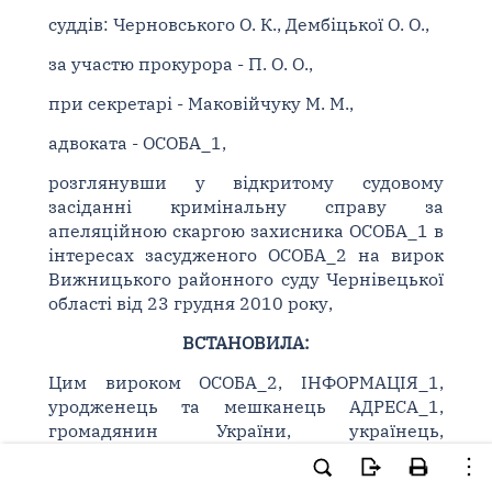
суддів: Черновського О. К., Дембіцької О. О.,
за участю прокурора - П. О. О.,
при секретарі - Маковійчуку М. М.,
адвоката - ОСОБА_1,
розглянувши у відкритому судовому
засіданні кримінальну справу за
апеляційною скаргою захисника ОСОБА_1 в
інтересах засудженого ОСОБА_2 на вирок
Вижницького районного суду Чернівецької
області від 23 грудня 2010 року,
ВСТАНОВИЛА:
Цим вироком ОСОБА_2, ІНФОРМАЦІЯ_1,
уродженець та мешканець АДРЕСА_1,
громадянин України, українець,
непрацюючий, на період вчинення
злочинів працював фінансовим