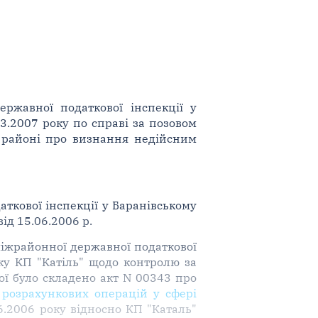
ржавної податкової інспекції у
3.2007 року по справі за позовом
у районі про визнання недійсним
ткової інспекції у Баранівському
д 15.06.2006 р.
міжрайонної державної податкової
рку КП "Катіль" щодо контролю за
кої було складено акт N 00343 про
в розрахункових операцій у сфері
6.2006 року відносно КП "Каталь"