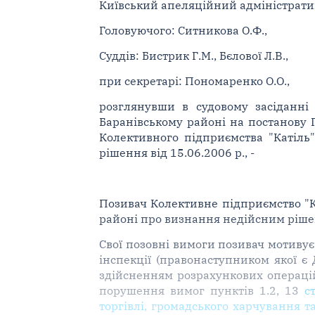
Київський апеляційний адміністративн
Головуючого: Ситникова О.Ф.,
Суддів: Бистрик Г.М., Бєлової Л.В.,
при секретарі: Пономаренко О.О.,
розглянувши в судовому засіданні 
Баранівському районі на постанову Г
Колективного підприємства "Катіль
рішення від 15.06.2006 р., -
Позивач Колективне підприємство "Ка
районі про визнання недійсним рішен
Свої позовні вимоги позивач мотивує
інспекції (правонаступником якої є
здійсненням розрахункових операцій у
порушення вимог пунктів 1.2, 13
с
торгівлі, громадського харчування т