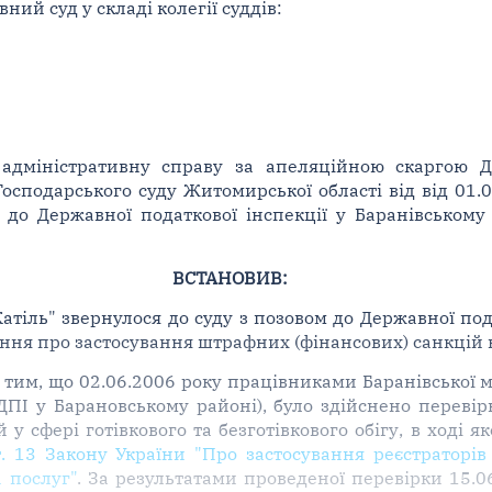
ий суд у складі колегії суддів:
адміністративну справу за апеляційною скаргою Де
осподарського суду Житомирської області від від 01.0
" до Державної податкової інспекції у Баранівськом
ВСТАНОВИВ:
тіль" звернулося до суду з позовом до Державної пода
ня про застосування штрафних (фінансових) санкцій ві
 тим, що 02.06.2006 року працівниками Баранівської 
 ДПІ у Барановському районі), було здійснено переві
 сфері готівкового та безготівкового обігу, в ході я
т. 13 Закону України "Про застосування реєстраторі
а послуг"
. За результатами проведеної перевірки 15.0