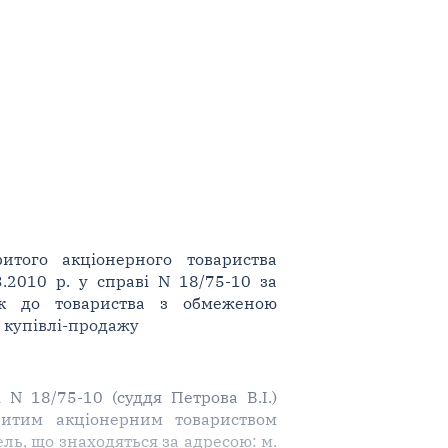
итого акціонерного товариства
3.2010 р. у справі N 18/75-10 за
ськ до товариства з обмеженою
 купівлі-продажу
 N 18/75-10 (суддя Петрова В.І.)
ритим акціонерним товариством
ль, що знаходяться за адресою: м.