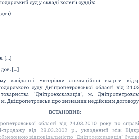
дарський суд у складі колегії суддів:
ідач)
 [...]
дов. [...]
му засіданні матеріали апеляційної скарги відкр
одарського суду Дніпропетровської області від 24.0
 товариства "Дніпроекскавація", м. Дніпропетров
, м. Дніпропетровськ про визнання недійсним договору
ВСТАНОВИВ:
опетровської області від 24.03.2010 року по справі
і-продажу від 28.03.2002 р., укладений між Відк
обмеженою відповідальністю "Дніпроекскавація" будіве