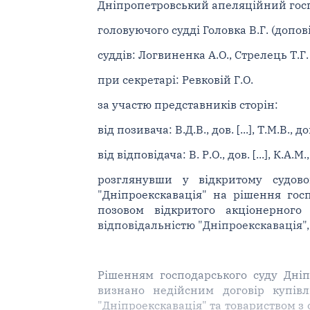
Дніпропетровський апеляційний госпо
головуючого судді Головка В.Г. (допов
суддів: Логвиненка А.О., Стрелець Т.Г.
при секретарі: Ревковій Г.О.
за участю представників сторін:
від позивача: В.Д.В., дов. [...], Т.М.В., дов.
від відповідача: В. Р.О., дов. [...], К.А.М., 
розглянувши у відкритому судово
"Дніпроекскавація" на рішення госп
позовом відкритого акціонерного
відповідальністю "Дніпроекскавація"
Рішенням господарського суду Дніпр
визнано недійсним договір купівл
"Дніпроекскавація" та товариством з 