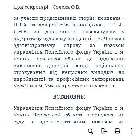
при секретарі - Солоха О.В.
за участю представників сторін: позивача -
П.Т.А. за довіреністю; відповідача - Н.Т.А.,
Л.Н.В. за довіреністю, розглянувши у
відкритому судовому засіданні в м. Черкаси
адміністративну справу за позовом
управління Пенсійного фонду України в м.
Умань Черкаської області до відділення
виконавчої дирекції фонду соціального
страхування від нещасних випадків на
виробництві та професійних захворювань
України в м. Умань про стягнення коштів,
ВСТАНОВИВ:
Управління Пенсійного фонду України в м.
Умань Черкаської області звернулось до
суду з адміністративним позовом до
відділення виконавчої дирекції фонду
соціального страхування від нещасних