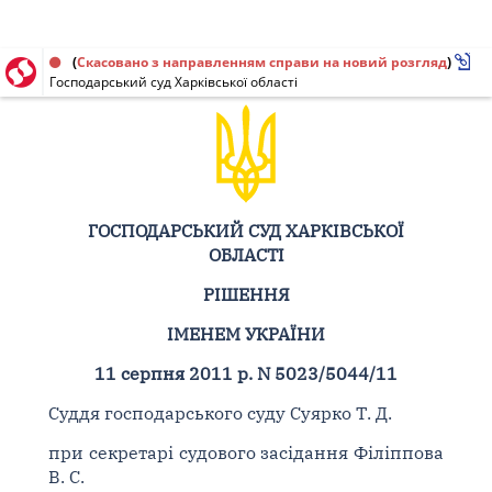
Рішення від 11.08.2011 № 5023/5044/11
(
Скасовано з направленням справи на новий розгляд
)
Господарський суд Харківської області
ГОСПОДАРСЬКИЙ СУД ХАРКІВСЬКОЇ
ОБЛАСТІ
РІШЕННЯ
ІМЕНЕМ УКРАЇНИ
11 серпня 2011 р. N 5023/5044/11
Суддя господарського суду Суярко Т. Д.
при секретарі судового засідання Філіппова
В. С.