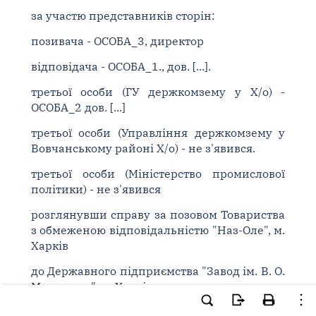
за участю представників сторін:
позивача - ОСОБА_3, директор
відповідача - ОСОБА_1., дов. [...].
третьої особи (ГУ держкомзему у Х/о) -
ОСОБА_2 дов. [...]
третьої особи (Управління держкомзему у
Вовчанському районі Х/о) - не з'явився.
третьої особи (Міністерство промислової
політики) - не з'явився
розглянувши справу за позовом Товариства
з обмеженою відповідальністю "Наз-Оле", м.
Харків
до Державного підприємства "Завод ім. В. О.
Малишева", м. Харків,
треті особи, які не заявляють самостійних