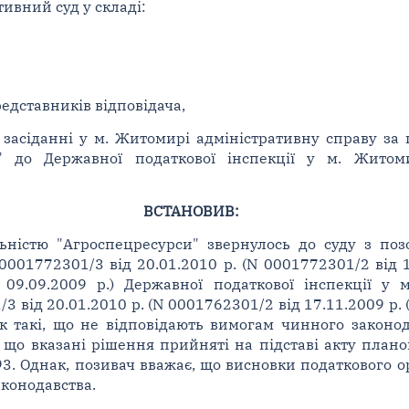
вний суд у складі:
едставників відповідача,
 засіданні у м. Житомирі адміністративну справу за
и" до Державної податкової інспекції у м. Житом
ВСТАНОВИВ:
ьністю "Агроспецресурси" звернулось до суду з поз
001772301/3 від 20.01.2010 р. (N 0001772301/2 від 1
 09.09.2009 р.) Державної податкової інспекції у
від 20.01.2010 р. (N 0001762301/2 від 17.11.2009 р. (
як такі, що не відповідають вимогам чинного законо
 що вказані рішення прийняті на підставі акту плано
3. Однак, позивач вважає, що висновки податкового ор
конодавства.