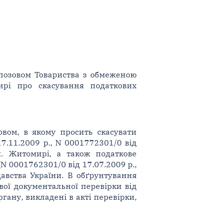
 позовом Товариства з обмеженою
ирі про скасування податкових
овом, в якому просить скасувати
7.11.2009 р., N 0001772301/0 від
 м. Житомирі, а також податкове
N 0001762301/0 від 17.07.2009 р.,
давства України. В обґрунтування
вої документальної перевірки від
гану, викладені в акті перевірки,