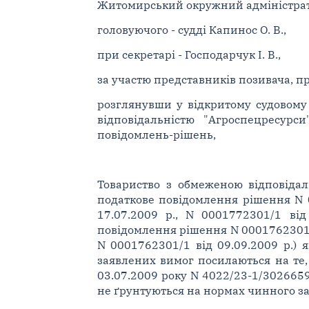
Житомирський окружний адміністрати
головуючого - судді Капинос О. В.,
при секретарі - Господарчук І. В.,
за участю представників позивача, пр
розглянувши у відкритому судовому
відповідальністю "Агроспецресурс
повідомлень-рішень,
Товариство з обмеженою відповідал
податкове повідомлення рішення N 0
17.07.2009 р., N 0001772301/1 від
повідомлення рішення N 0001762301/3 
N 0001762301/1 від 09.09.2009 р.) 
заявлених вимог посилаються на те,
03.07.2009 року N 4022/23-1/3026659
не ґрунтуються на нормах чинного за