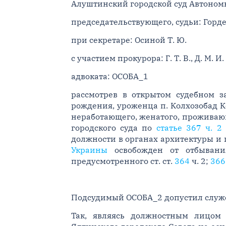
Алуштинский городской суд Автономн
председательствующего, судьи: Горде
при секретаре: Осиной Т. Ю.
с участием прокурора: Г. Т. В., Д. М. И.
адвоката: ОСОБА_1
рассмотрев в открытом судебном 
рождения, уроженца п. Колхозобад 
неработающего, женатого, проживаю
городского суда по
статье 367 ч. 2
должности в органах архитектуры и 
Украины
освобожден от отбывани
предусмотренного ст. ст.
364
ч. 2;
366
Подсудимый ОСОБА_2 допустил служеб
Так, являясь должностным лицом 