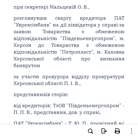
при секретарі Мальцевій О. В.,
розглянувши скаргу кредитора ПАТ
"Укрексімбанк" на дії ліквідатора у справі за
заявою Товариства з обмеженою
відповідальністю "Південьенергопром", м.
Херсон до Товариства з обмеженою
відповідальністю "Петропласт", м. Каховка
Херсонської області про визнання
банкрутом
за участю прокурора відділу прокуратури
Херсонської області П. І. В.,
представників сторін:
від кредиторів: ТзОВ "Південьенергопром" -
П. П. В., представник, дов. у справі,
ПАТ "Укрексімбанк" - Т. Ю. П., провідний ю/
к, дов. у справі, С. Г. Г., головн. експерт, дов.
у справі, Г. Л. І., керівник юр. служби, дов. у