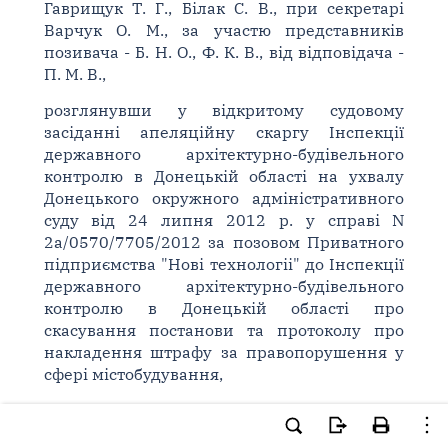
Гаврищук Т. Г., Білак С. В., при секретарі
Варчук О. М., за участю представників
позивача - Б. Н. О., Ф. К. В., від відповідача -
П. М. В.,
розглянувши у відкритому судовому
засіданні апеляційну скаргу Інспекції
державного архітектурно-будівельного
контролю в Донецькій області на ухвалу
Донецького окружного адміністративного
суду від 24 липня 2012 р. у справі N
2а/0570/7705/2012 за позовом Приватного
підприємства "Нові технологіі" до Інспекції
державного архітектурно-будівельного
контролю в Донецькій області про
скасування постанови та протоколу про
накладення штрафу за правопорушення у
сфері містобудування,
ВСТАНОВИЛА:
Позивач звернувся до суду з позовом до