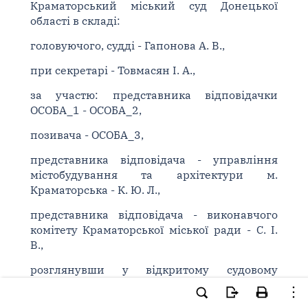
Краматорський міський суд Донецької
області в складі:
головуючого, судді - Гапонова А. В.,
при секретарі - Товмасян І. А.,
за участю: представника відповідачки
ОСОБА_1 - ОСОБА_2,
позивача - ОСОБА_3,
представника відповідача - управління
містобудування та архітектури м.
Краматорська - К. Ю. Л.,
представника відповідача - виконавчого
комітету Краматорської міської ради - С. І.
В.,
розглянувши у відкритому судовому
засіданні заяву ОСОБА_1 про перегляд за
нововиявленими обставинами постанови