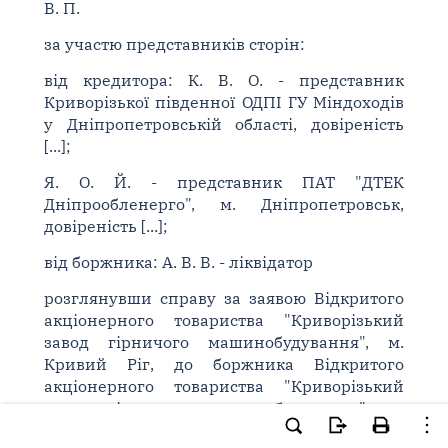
В. П.
за участю представників сторін:
від кредитора: К. В. О. - представник
Криворізької південної ОДПІ ГУ Міндоходів
у Дніпропетровській області, довіреність
[...];
Я. О. Й. - представник ПАТ "ДТЕК
Дніпрообленерго", м. Дніпропетровськ,
довіреність [...];
від боржника: А. В. В. - ліквідатор
розглянувши справу за заявою Відкритого
акціонерного товариства "Криворізький
завод гірничого машинобудування", м.
Кривий Ріг, до боржника Відкритого
акціонерного товариства "Криворізький
завод гірничого машинобудування", м.
Кривий Ріг, вул. Халтуріна, буд. 3 (код