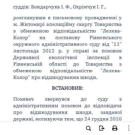
суддів: Бондарчука І. Ф., Охрімчук І. Г.,
розглянувши в письмовому провадженні у
м. Житомирі апеляційну скаргу Товариства
з обмеженою відповідальністю "Лелека-
Колор" на постанову Рівненського
окружного адміністративного суду від "12"
листопада 2012 р. у справі за позовом
Державної екологічної інспекції в
Рівненській області до Товариства з
обмеженою відповідальністю "Лелека-
Колор" про відшкодування шкоди,
ВСТАНОВИВ:
Позивач звернувся до суду з
адміністративним позовом до відповідача
про відшкодування шкоди, завданої
державі, мотивуючи тим, що 24 грудня 2010
року інспектором з охорони навколишнього
природного середовища в Рівненській