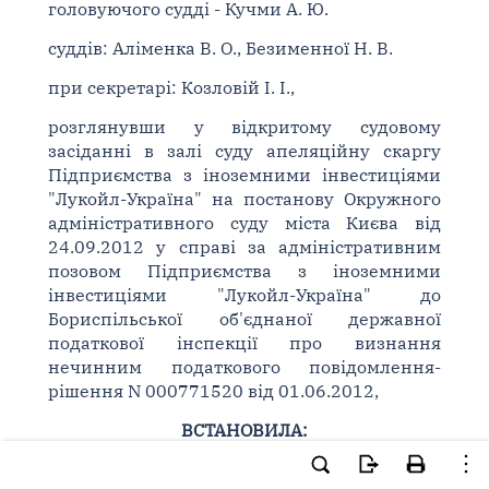
головуючого судді - Кучми А. Ю.
суддів: Аліменка В. О., Безименної Н. В.
при секретарі: Козловій І. І.,
розглянувши у відкритому судовому
засіданні в залі суду апеляційну скаргу
Підприємства з іноземними інвестиціями
"Лукойл-Україна" на постанову Окружного
адміністративного суду міста Києва від
24.09.2012 у справі за адміністративним
позовом Підприємства з іноземними
інвестиціями "Лукойл-Україна" до
Бориспільської об'єднаної державної
податкової інспекції про визнання
нечинним податкового повідомлення-
рішення N 000771520 від 01.06.2012,
ВСТАНОВИЛА:
Підприємство з іноземними інвестиціями