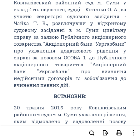
Ковпаківський районний суд м. Суми у
складі: головуючого, судді - Котенко О. А., за
участю секретаря судового засідання -
Чайка Т. В., розглянувши у відкритому
судовому засіданні в м. Суми цивільну
справу за заявою Публічного акціонерного
товариства "Акціонерний банк "Укргазбанк"
про ухвалення додаткового рішення у
справі за позовом ОСОБА_1 до Публічного
акціонерного товариства "Акціонерний
банк "Укргазбанк" про визнання
недійсними договорів та зобов'язання до
вчинення певних дій,
ВСТАНОВИВ:
20 травня 2015 року Ковпаківським
районним судом м. Суми ухвалено рішення,
яким відмовлено у задоволенні позову
ОСОБА_1 до АБ "Укргазбанк" (справа N
592/1809/15-ц). 09 липня 2015 року