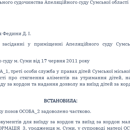
льного судочинства Апеляційного суду Сумської області 
 Федини Д. І.
 засіданні у приміщенні Апеляційного суду Сумсь
 суду м. Суми від 17 червня 2011 року
_1, треті особи служба у правах дітей Сумської місько
ті про стягнення аліментів на утримання дітей, н
у за кордон та надання дозволу на виїзд дітей за кор
ВСТАНОВИЛА:
ку позов ОСОБА_2 задоволено частково.
кументів для виїзду за кордон та виїзд за кордон м
РМАЦІЯ_3, уродженця м. Суми, у супроводі матері ОС