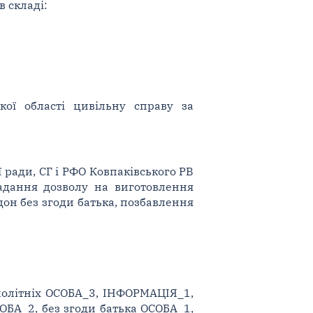
в складі:
кої області цивільну справу за
ї ради, СГ і РФО Ковпаківського РВ
адання дозволу на виготовлення
дон без згоди батька, позбавлення
алолітніх ОСОБА_3, ІНФОРМАЦІЯ_1,
ОБА_2, без згоди батька ОСОБА_1,