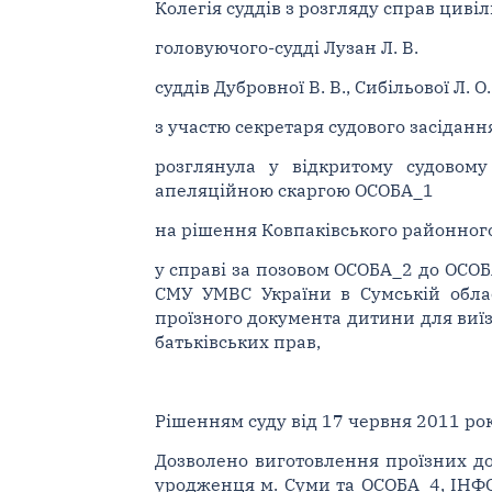
Колегія суддів з розгляду справ циві
головуючого-судді Лузан Л. В.
суддів Дубровної В. В., Сибільової Л. О.
з участю секретаря судового засідання
розглянула у відкритому судовому
апеляційною скаргою ОСОБА_1
на рішення Ковпаківського районного
у справі за позовом ОСОБА_2 до ОСОБА
СМУ УМВС України в Сумській облас
проїзного документа дитини для виїзд
батьківських прав,
Рішенням суду від 17 червня 2011 ро
Дозволено виготовлення проїзних до
уродженця м. Суми та ОСОБА_4, ІНФО